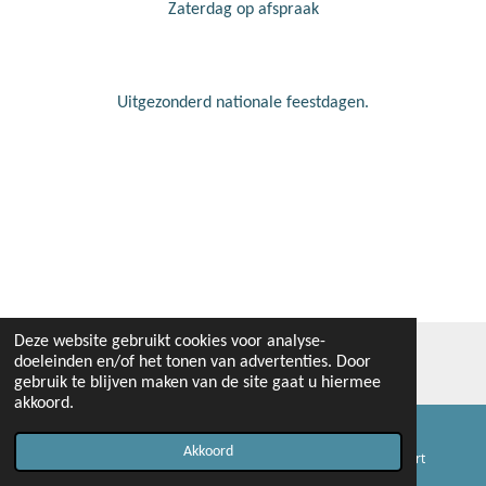
Zaterdag op afspraak
Uitgezonderd nationale feestdagen.
Deze website gebruikt cookies voor analyse-
© 2018 - 2026 www.profcoatvanderkammen.nl
doeleinden en/of het tonen van advertenties. Door
Powered by
JouwWeb
gebruik te blijven maken van de site gaat u hiermee
akkoord.
Akkoord
E-mailadres
Telefoonnummer
Kaart